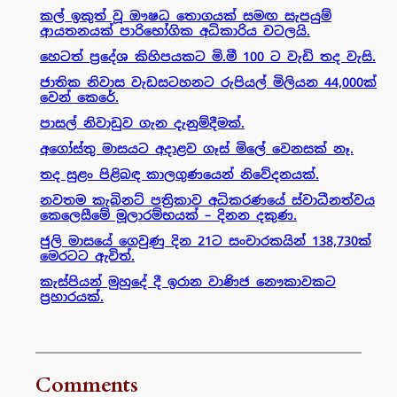
කල් ඉකුත් වූ ඖෂධ තොගයක් සමඟ සැපයුම්
ආයතනයක් පාරිභෝගික අධිකාරිය වටලයි.
හෙටත් ප්‍රදේශ කිහිපයකට මි.මී 100 ට වැඩි තද වැසි.
ජාතික නිවාස වැඩසටහනට රුපියල් මිලියන 44,000ක්
වෙන් කෙරේ.
පාසල් නිවාඩුව ගැන දැනුම්දීමක්.
අගෝස්තු මාසයට අදාළව ගෑස් මිලේ වෙනසක් නෑ.
තද සුළං පිළිබඳ කාලගුණයෙන් නිවේදනයක්.
නවතම කැබිනට් පත්‍රිකාව අධිකරණයේ ස්වාධීනත්වය
කෙලෙසීමේ මූලාරම්භයක් – දිනන දකුණ.
ජුලි මාසයේ ගෙවුණු දින 21ට සංචාරකයින් 138,730ක්
මෙරටට ඇවිත්.
කැස්පියන් මුහුදේ දී ඉරාන වාණිජ නෞකාවකට
ප්‍රහාරයක්.
Comments