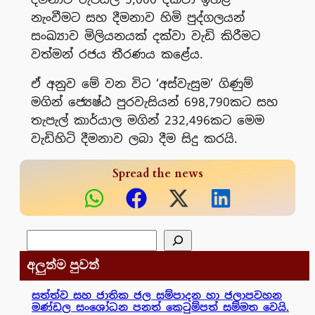
නැංවීමට සහ දීමනාව හිමි පුද්ගලයන්
සංඛ්‍යාව මිලියනයක් දක්වා වැඩි කිරීමට
වත්මන් රජය තීරණය කළේය.
ඒ අනුව මේ වන විට ‘අස්වැසුම’ ගිණුම්
මගින් ජ්‍යෙෂ්ඨ පුරවැසියන් 698,790කට සහ
තැපැල් කාර්යාල මගින් 232,496කට මෙම
වැඩිහිටි දීමනාව ලබා දීම සිදු කරයි.
Spread the news
සෙවීම
අලුත්ම පුවත්
සත්ත්ව සහ ජාතික ජල සම්පාදන හා ජලාපවහන
මණ්ඩල සංශෝධන පනත් කෙටුම්පත් සම්මත වෙයි.