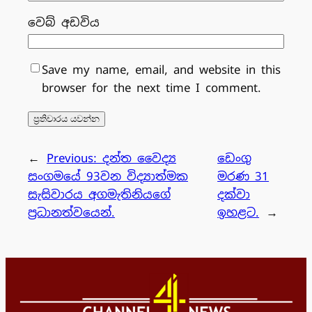
වෙබ් අඩවිය
Save my name, email, and website in this
browser for the next time I comment.
←
Previous:
දන්ත වෛද්‍ය
ඩෙංගු
සංගමයේ 93වන විද්‍යාත්මක
මරණ 31
සැසිවාරය අගමැතිනියගේ
දක්වා
ප්‍රධානත්වයෙන්.
ඉහළට.
→