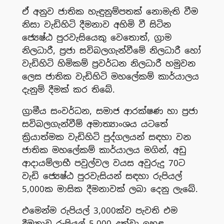
ඒ අනුව ජාතික හැඳුනුම්පතක් නොමැති වීම
නිසා වැඩිහිටි දීමනාව අහිමි වී සිටින
ජ්‍යෙෂ්ඨ පුරවැසියෙකු වෙතොත්, ග්‍රාම
නිලධාරී, ප්‍රජා සවිබලගැන්වීමේ නිලධාරී හෝ
වැඩිහිටි හිමිකම් ප්‍රවර්ධන නිලධාරී හමුවන
ලෙස ජාතික වැඩිහිටි මහලේකම් කාර්යාලය
දැනුම් දීමක් කර තිබේ.
ග්‍රාමීය සංවර්ධන, සමාජ ආරක්ෂණ හා ප්‍රජා
සවිබලගැන්වීම් අමාත්‍යාංශය යටතේ
ක්‍රියාත්මක වැඩිහිටි පුද්ගලයන් සඳහා වන
ජාතික මහලේකම් කාර්යාලය මගින්, අඩු
ආදායම්ලාභී පවුල්වල වයස අවුරුදු 70ට
වැඩි ජ්‍යෙෂ්ඨ පුරවැසියන් සඳහා රුපියල්
5,000ක මාසික දීමනාවක් ලබා දෙනු ලැබේ.
එමෙන්ම රුපියල් 3,000ක්ව පැවති එම
දීමනාව රුපියල් 5,000 දක්වා ඉහළ