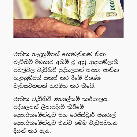
ජාතික හැඳුනුම්පත් නොමැතිකම නිසා
වැඩිහිටි දීමනාව අහිමි වූ අඩු ආදායම්ලාභී
පවුල්වල වැඩිහිටි පුද්ගලයන් සඳහා ජාතික
හැඳුනුම්පත් සකස් කර දීමේ විශේෂ
වැඩසටහනක් ආරම්භ කර තිබේ.
ජාතික වැඩිහිටි මහලේකම් කාර්යාලය,
පුද්ගලයන් ලියාපදිංචි කිරීමේ
දෙපාර්තමේන්තුව සහ රෙජිස්ට්‍රාර් ජනරාල්
දෙපාර්තමේන්තුව එක්ව මෙම වැඩසටහන
දියත් කර ඇත.