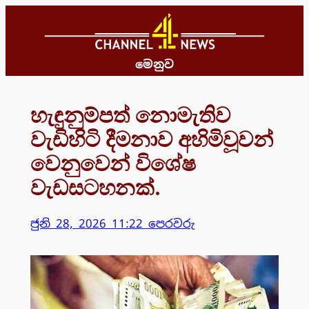
Skip
to
content
මෙනුව
හැඳුනුම්පත් නොමැතිව
වැඩිහිටි දීමනාව අහිමිවූවන්
වෙනුවෙන් විශේෂ
වැඩසටහනක්.
ජුනි 28, 2026 11:22 පෙරවරු