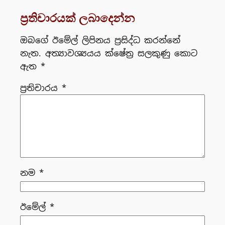
ප්‍රතිචාරයක් ලබාදෙන්න
ඔබගේ ඊමේල් ලිපිනය ප්‍රසිද්ධ කරන්නේ
නැත.
අත්‍යාවශ්‍යයය ක්ෂේත්‍ර සලකුණු කොට
ඇත
*
ප්‍රතිචාරය
*
නම
*
ඊමේල්
*