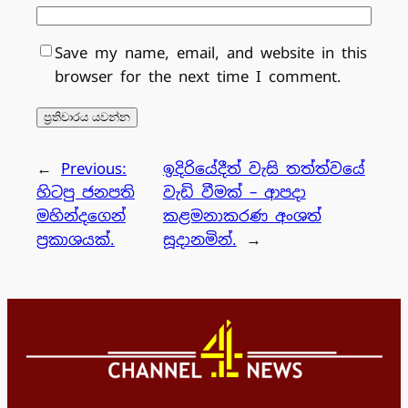
Save my name, email, and website in this
browser for the next time I comment.
←
Previous:
ඉදිරියේදීත් වැසි තත්ත්වයේ
හිටපු ජනපති
වැඩි වීමක් – ආපදා
මහින්දගෙන්
කළමනාකරණ අංශත්
ප්‍රකාශයක්.
සූදානමින්.
→