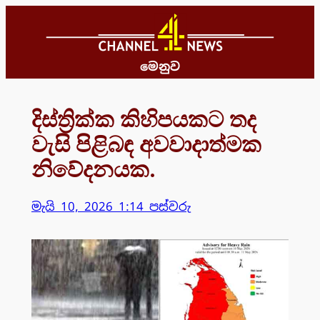
Skip
to
content
මෙනුව
දිස්ත්‍රික්ක කිහිපයකට තද
වැසි පිළිබඳ අවවාදාත්මක
නිවේදනයක.
මැයි 10, 2026 1:14 පස්වරු