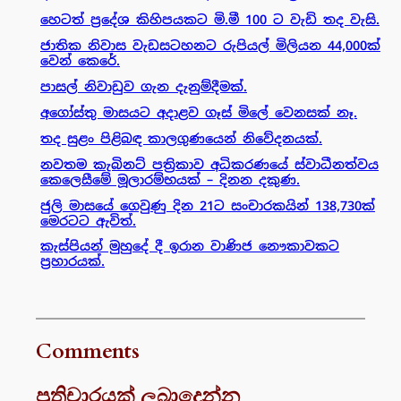
හෙටත් ප්‍රදේශ කිහිපයකට මි.මී 100 ට වැඩි තද වැසි.
ජාතික නිවාස වැඩසටහනට රුපියල් මිලියන 44,000ක්
වෙන් කෙරේ.
පාසල් නිවාඩුව ගැන දැනුම්දීමක්.
අගෝස්තු මාසයට අදාළව ගෑස් මිලේ වෙනසක් නෑ.
තද සුළං පිළිබඳ කාලගුණයෙන් නිවේදනයක්.
නවතම කැබිනට් පත්‍රිකාව අධිකරණයේ ස්වාධීනත්වය
කෙලෙසීමේ මූලාරම්භයක් – දිනන දකුණ.
ජුලි මාසයේ ගෙවුණු දින 21ට සංචාරකයින් 138,730ක්
මෙරටට ඇවිත්.
කැස්පියන් මුහුදේ දී ඉරාන වාණිජ නෞකාවකට
ප්‍රහාරයක්.
Comments
ප්‍රතිචාරයක් ලබාදෙන්න