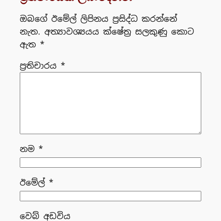
ඔබගේ ඊමේල් ලිපිනය ප්‍රසිද්ධ කරන්නේ
නැත.
අත්‍යාවශ්‍යයය ක්ෂේත්‍ර සලකුණු කොට
ඇත
*
ප්‍රතිචාරය
*
නම
*
ඊමේල්
*
වෙබ් අඩවිය