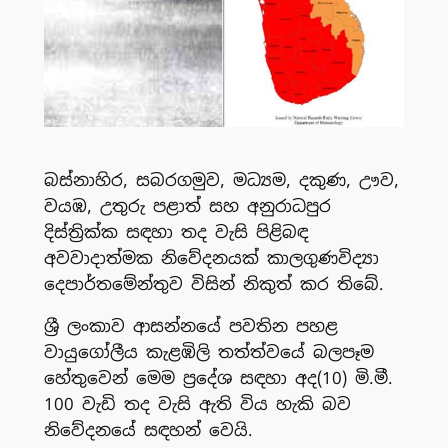
බස්නාහිර, සබරගමුව, මධ්‍යම, දකුණ, ඌව,
වයඹ, උතුරු පළාත් සහ අනුරාධපුර
දිස්ත්‍රික්ක සඳහා තද වැසි පිළිබඳ
අවවාදාත්මක නිවේදනයක් කාලගුණවිද්‍යා
දෙපාර්තමේන්තුව විසින් නිකුත් කර තිබේ.
ශ්‍රී ලංකාව ආසන්නයේ පවතින පහළ
වායුගෝලීය කැළඹිලි තත්ත්වයේ බලපෑම
හේතුවෙන් මෙම ප්‍රදේශ සඳහා අද(10) මි.මී.
100 වැඩි තද වැසි ඇති විය හැකි බව
නිවේදනයේ සඳහන් වෙයි.