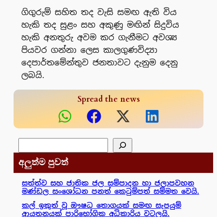
ගිගුරුම් සහිත තද වැසි සමඟ ඇති විය
හැකි තද සුළං සහ අකුණු මඟින් සිදුවිය
හැකි අනතුරු අවම කර ගැනීමට අවශ්‍ය
පියවර ගන්නා ලෙස කාලගුණවිද්‍යා
දෙපාර්තමේන්තුව ජනතාවට දැනුම දෙනු
ලබයි.
Spread the news
සෙවීම
අලුත්ම පුවත්
සත්ත්ව සහ ජාතික ජල සම්පාදන හා ජලාපවහන
මණ්ඩල සංශෝධන පනත් කෙටුම්පත් සම්මත වෙයි.
කල් ඉකුත් වූ ඖෂධ තොගයක් සමඟ සැපයුම්
ආයතනයක් පාරිභෝගික අධිකාරිය වටලයි.