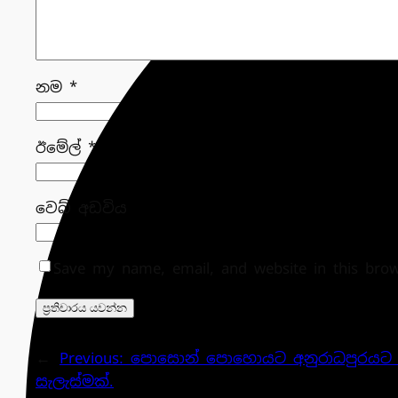
නම
*
ඊමේල්
*
වෙබ් අඩවිය
Save my name, email, and website in this bro
←
Previous:
පොසොන් පොහොයට අනුරාධපුරයට
සැලැස්මක්.