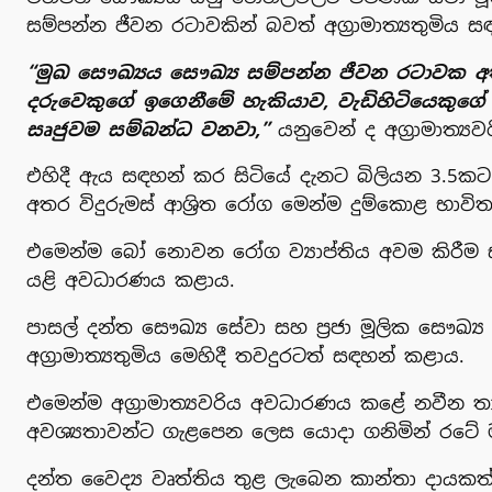
සම්පන්න ජීවන රටාවකින් බවත් අග්‍රාමාත්‍යතුමිය 
“මුඛ සෞඛ්‍යය සෞඛ්‍ය සම්පන්න ජීවන රටාවක අ
දරුවෙකුගේ ඉගෙනීමේ හැකියාව, වැඩිහිටියෙකු
සෘජුවම සම්බන්ධ වනවා,”
යනුවෙන් ද අග්‍රාමාත්‍යව
එහිදී ඇය සඳහන් කර සිටියේ දැනට බිලියන 3.5කට 
අතර විදුරුමස් ආශ්‍රිත රෝග මෙන්ම දුම්කොළ භාව
එමෙන්ම බෝ නොවන රෝග ව්‍යාප්තිය අවම කිරීම සහ 
යළි අවධාරණය කළාය.
පාසල් දන්ත සෞඛ්‍ය සේවා සහ ප්‍රජා මූලික සෞඛ
අග්‍රාමාත්‍යතුමිය මෙහිදී තවදුරටත් සඳහන් කළාය.
එමෙන්ම අග්‍රාමාත්‍යවරිය අවධාරණය කළේ නවීන ත
අවශ්‍යතාවන්ට ගැළපෙන ලෙස යොදා ගනිමින් රටේ 
දන්ත වෛද්‍ය වෘත්තිය තුළ ලැබෙන කාන්තා දායකත්