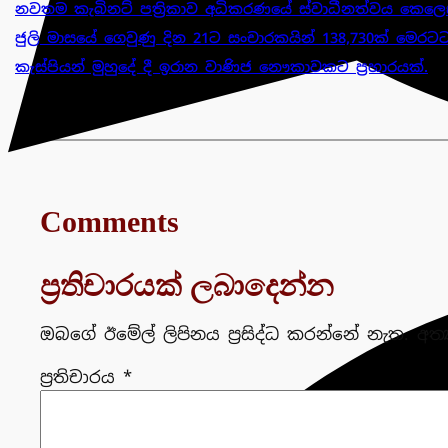
නවතම කැබිනට් පත්‍රිකාව අධිකරණයේ ස්වාධීනත්වය කෙලෙස
ජුලි මාසයේ ගෙවුණු දින 21ට සංචාරකයින් 138,730ක් මෙරටට
කැස්පියන් මුහුදේ දී ඉරාන වාණිජ නෞකාවකට ප්‍රහාරයක්.
Comments
ප්‍රතිචාරයක් ලබාදෙන්න
ඔබගේ ඊමේල් ලිපිනය ප්‍රසිද්ධ කරන්නේ නැත.
අත්
ප්‍රතිචාරය
*