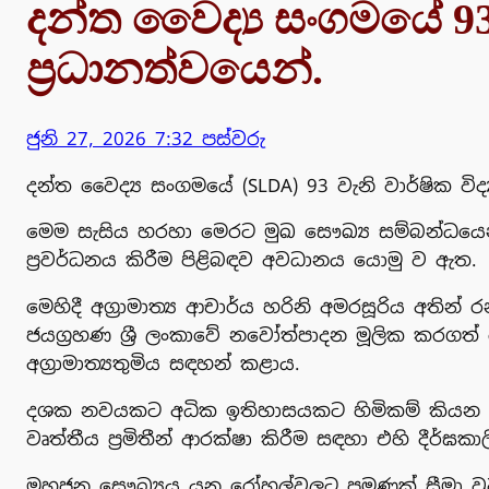
දන්ත වෛද්‍ය සංගමයේ 93
ප්‍රධානත්වයෙන්.
ජුනි 27, 2026 7:32 පස්වරු
දන්ත වෛද්‍ය සංගමයේ (SLDA) 93 වැනි වාර්ෂික විද්‍
මෙම සැසිය හරහා මෙරට මුඛ සෞඛ්‍ය සම්බන්ධයෙන් 
ප්‍රවර්ධනය කිරීම පිළිබඳව අවධානය යොමු ව ඇත.
මෙහිදී අග්‍රාමාත්‍ය ආචාර්ය හරිනි අමරසූරිය අතින්
ජයග්‍රහණ ශ්‍රී ලංකාවේ නවෝත්පාදන මූලික කරගත
අග්‍රාමාත්‍යතුමිය සඳහන් කළාය.
දශක නවයකට අධික ඉතිහාසයකට හිමිකම් කියන ශ්‍රී
වෘත්තීය ප්‍රමිතීන් ආරක්ෂා කිරීම සඳහා එහි දීර්
මහජන සෞඛ්‍යය යනු රෝහල්වලට පමණක් සීමා වූ