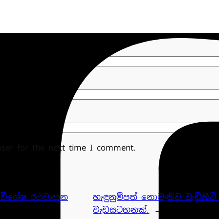
wser for the next time I comment.
 විශේෂ රථවාහන
හැඳුනුම්පත් නොමැතිව වැඩිහිට
වැඩසටහනක්.
→