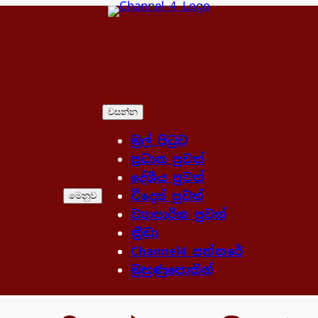
වසන්න
මුල් පිටුව
ප්‍රධාන පුවත්
දේශීය පුවත්
විදෙස් පුවත්
මෙනුව
ව්‍යාපාරික පුවත්
ක්‍රීඩා
Channel4 පත්තරේ
මුහුණුපොතින්