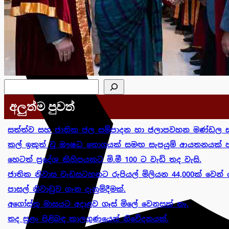
සෙවීම
අලුත්ම පුවත්
සත්ත්ව සහ ජාතික ජල සම්පාදන හා ජලාපවහන මණ්ඩල ස
කල් ඉකුත් වූ ඖෂධ තොගයක් සමඟ සැපයුම් ආයතනයක් පා
හෙටත් ප්‍රදේශ කිහිපයකට මි.මී 100 ට වැඩි තද වැසි.
ජාතික නිවාස වැඩසටහනට රුපියල් මිලියන 44,000ක් වෙන් 
පාසල් නිවාඩුව ගැන දැනුම්දීමක්.
අගෝස්තු මාසයට අදාළව ගෑස් මිලේ වෙනසක් නෑ.
තද සුළං පිළිබඳ කාලගුණයෙන් නිවේදනයක්.