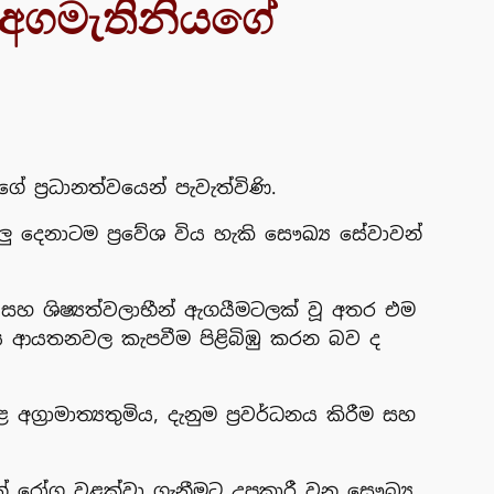
ය අගමැතිනියගේ
ගේ ප්‍රධානත්වයෙන් පැවැත්විණි.
ු දෙනාටම ප්‍රවේශ විය හැකි සෞඛ්‍ය සේවාවන්
යන් සහ ශිෂ්‍යත්වලාභීන් ඇගයීමටලක් වූ අතර එම
පනය ආයතනවල කැපවීම පිළිබිඹු කරන බව ද
ාමාත්‍යතුමිය, දැනුම ප්‍රවර්ධනය කිරීම සහ
 රෝග වළක්වා ගැනීමට උපකාරී වන සෞඛ්‍ය