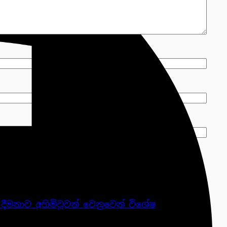
ි දීමනාව අහිමිවූවන් වෙනුවෙන් විශේෂ