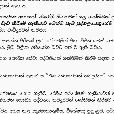
සඳහන් කළා ය.
ත්‍යවශ්‍ය අංගයක්. නිරෝගී සිනහවක් යනු ශක්තිම
ගේ වැඩ කිරීමේ හැකියාව මෙන්ම සෑම පුද්ගලයෙක
රිය වැඩිදුරටත් පැවසීය.
ආසන්න පිරිසක් මුඛ රෝගවලින් පීඩා විඳින බවත් මෙ
ිතය, මුඛ පිළිකා අභියෝග බවට පත් ව ඇති බවය.
සෞඛ්‍ය සේවා පද්ධතියක් ශක්තිමත් කිරීම සඳහා රජය 
්‍ය වැඩසටහන් ඇතුළු සාර්ථක වැඩසටහන් තවදුරටත් ශ
ාක්ෂණය යොදා ගැනීම, දේශීය පර්යේෂණ හැකියාවන් ශ
මහජන සෞඛ්‍ය පද්ධතිය තවදුරටත් ශක්තිමත් කිරීම
වය අගය කළ අග්‍රාමාත්‍යතුමිය, විශේෂඥ පුහුණුව, 