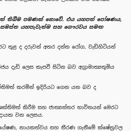
ත් දත් තිබීම පමණක් නොවේ. එය යහපත් පෝෂණය,
ුගේම සමස්ත යහපැවැත්ම සහ ගෞරවය සමඟ
රට තුළ ද දරුවන් අතර දන්ත රෝග, වැඩිහිටියන්
දැඩි ලෙස කැපවී සිටින බව අග්‍රාමාත්‍යතුමිය
ක්තිමත් කරමින් ඉදිරියට ගෙන යන බව ද
ක්තිමත් කිරීම සහ ජාත්‍යන්තර භාවිතයන් මෙරට
ට දායක වන ලෙසය.
පර්යේෂණ, නායකත්වය සහ තීරණ ගැනීමේ ක්ෂේත්‍රවල