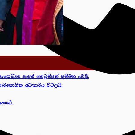
ංශෝධන පනත් කෙටුම්පත් සම්මත වෙයි.
රිභෝගික අධිකාරිය වටලයි.
කෙරේ.