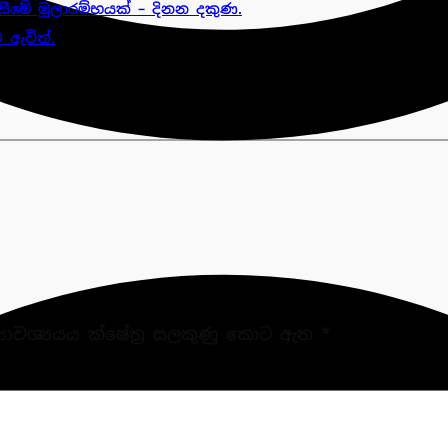
ීමේ මූලාරම්භයක් – දිනන දකුණ.
 ඇවිත්.
‍යාවශ්‍යයය ක්ෂේත්‍ර සලකුණු කොට ඇත
*