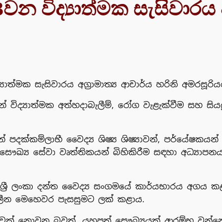
වන විද්‍යාත්මක සැසිවාර
යාත්මක සැසිවාරය අග්‍රාමාත්‍ය ආචාර්ය හරිනි අමරසූරිය
විද්‍යාත්මක අත්හදාබැලීම්, රෝග වැළැක්වීම සහ සියල
 රන් පදක්කම්ලාභී වෛද්‍ය ශිෂ්‍ය ශිෂ්‍යාවන්, පර්යේෂක
් සෞඛ්‍ය සේවා වෘත්තිකයන් බිහිකිරීම සඳහා අධ්‍යා
 ලංකා දන්ත වෛද්‍ය සංගමයේ කාර්යභාරය අගය කළ අග්‍ර
ඝකාලීන මෙහෙවර පැසසුමට ලක් කළාය.
වක් නොවන බවත්, යහපත් සෞඛ්‍යයක් ආරම්භ වන්නේ