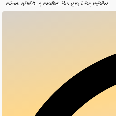
සමාන අවස්ථා ද සහතික විය යුතු බවද පැවසීය.